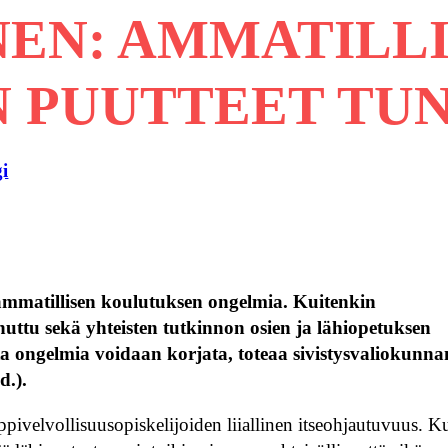
NEN: AMMATILL
 PUUTTEET TUN
i
a ammatillisen koulutuksen ongelmia. Kuitenkin
uttu sekä yhteisten tutkinnon osien ja lähiopetuksen
ta ongelmia voidaan korjata, toteaa sivistysvaliokunna
d.).
ivelvollisuusopiskelijoiden liiallinen itseohjautuvuus. K