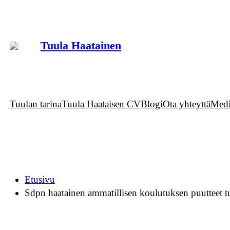
Siirry
sisältöön
Tuula Haatainen
Tuulan tarina
Tuula Haataisen CV
Blogi
Ota yhteyttä
Medi
Etusivu
Sdpn haatainen ammatillisen koulutuksen puutteet tu