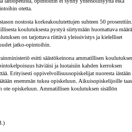
vää lähiopetusta, opintoihin ei synny yhteisöllisyyttä eikä
intoihin otetta.
stason nostosta korkeakoulutettujen suhteen 50 prosenttiin
matillisesta koulutuksesta pystyä siirtymään huomattava määr
ksen on tarjottava riittävä yleissivistys ja kielelliset
suudet jatko-opintoihin.
rainministeriö esitti säästökeinona ammatillisen koulutukse
intokelpoisuus häviäisi ja luotaisiin kahden kerroksen
tää. Erityisesti oppivelvollisuusopiskelijat nuoresta iästään
ipäätään enemmän tukea opiskeluun. Aikuisopiskelijoille taa
en ote opiskeluun. Ammatillisen koulutuksen sisällön
d.)