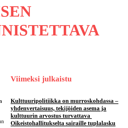
ISEN
NISTETTAVA
Viimeksi julkaistu
Kulttuuripolitiikka on murroskohdassa –
n
yhdenvertaisuus, tekijöiden asema ja
kulttuurin arvostus turvattava
un
Oikeistohallitukselta sairaille tuplalasku