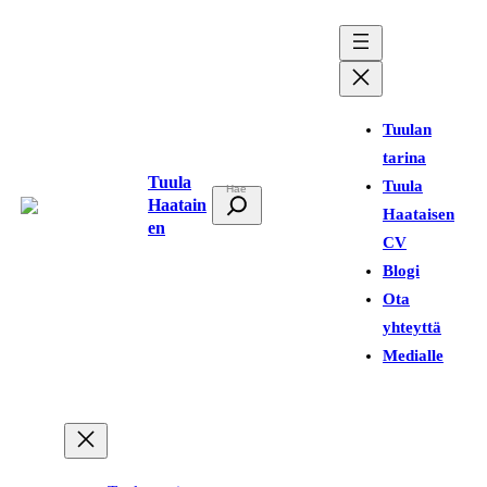
Siirry
sisältöön
Tuulan
tarina
Tuula
Tuula
E
Haatain
Haataisen
t
en
CV
s
Blogi
i
Ota
yhteyttä
Medialle