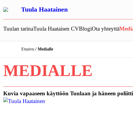
Siirry
Tuula Haatainen
sisältöön
Tuulan tarina
Tuula Haataisen CV
Blogi
Ota yhteyttä
Media
Etusivu
Medialle
MEDIALLE
Kuvia vapaaseen käyttöön Tuulaan ja häneen poliittis