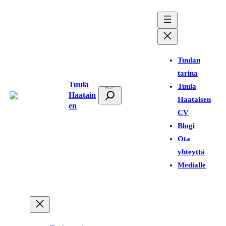
Siirry
sisältöön
Tuulan
tarina
Tuula
Tuula
E
Haatain
Haataisen
t
en
CV
s
Blogi
i
Ota
yhteyttä
Medialle