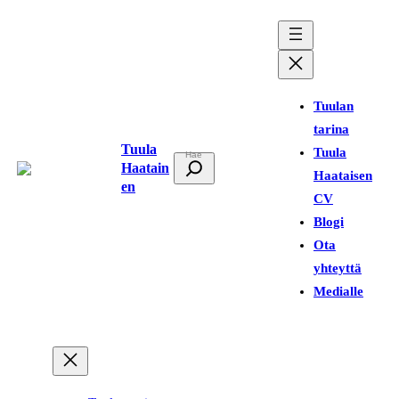
Siirry
sisältöön
Tuulan
tarina
Tuula
Tuula
E
Haatain
Haataisen
t
en
CV
s
Blogi
i
Ota
yhteyttä
Medialle