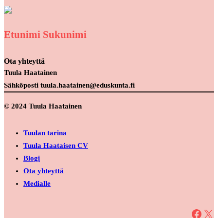
Etunimi Sukunimi
Ota yhteyttä
Tuula Haatainen
Sähköposti tuula.haatainen@eduskunta.fi
© 2024 Tuula Haatainen
Tuulan tarina
Tuula Haataisen CV
Blogi
Ota yhteyttä
Medialle
Facebook
X