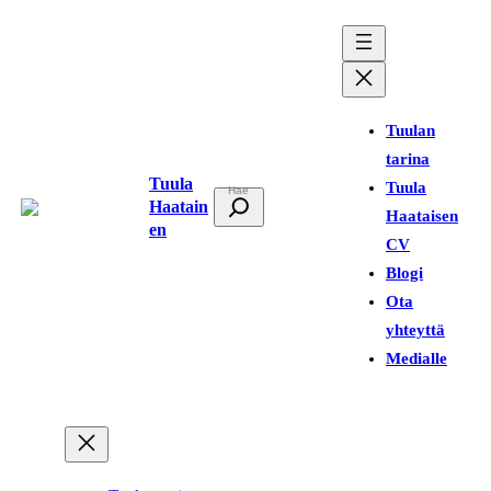
Siirry
sisältöön
Tuulan
tarina
Tuula
Tuula
E
Haatain
Haataisen
t
en
CV
s
Blogi
i
Ota
yhteyttä
Medialle