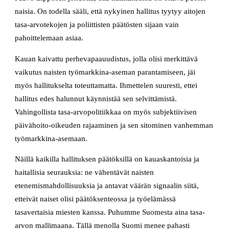
naisia. On todella sääli, että nykyinen hallitus tyytyy aitojen
tasa-arvotekojen ja poliittisten päätösten sijaan vain
pahoittelemaan asiaa.
Kauan kaivattu perhevapaauudistus, jolla olisi merkittävä
vaikutus naisten työmarkkina-aseman parantamiseen, jäi
myös hallitukselta toteuttamatta. Ihmettelen suuresti, ettei
hallitus edes halunnut käynnistää sen selvittämistä.
Vahingollista tasa-arvopolitiikkaa on myös subjektiivisen
päivähoito-oikeuden rajaaminen ja sen sitominen vanhemman
työmarkkina-asemaan.
Näillä kaikilla hallituksen päätöksillä on kauaskantoisia ja
haitallisia seurauksia: ne vähentävät naisten
etenemismahdollisuuksia ja antavat väärän signaalin siitä,
etteivät naiset olisi päätöksenteossa ja työelämässä
tasavertaisia miesten kanssa. Puhumme Suomesta aina tasa-
arvon mallimaana. Tällä menolla Suomi menee pahasti