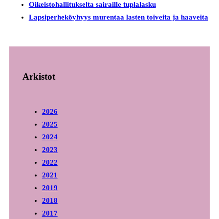
Oikeistohallitukselta sairaille tuplalasku
Lapsiperheköyhyys murentaa lasten toiveita ja haaveita
Arkistot
2026
2025
2024
2023
2022
2021
2019
2018
2017