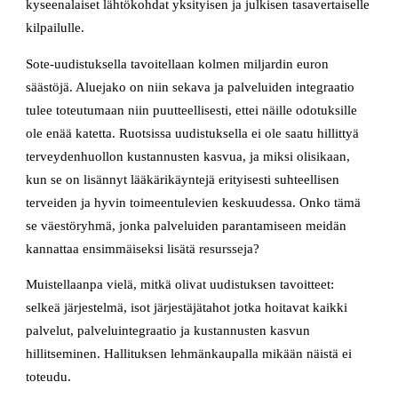
kyseenalaiset lähtökohdat yksityisen ja julkisen tasavertaiselle
kilpailulle.
Sote-uudistuksella tavoitellaan kolmen miljardin euron
säästöjä. Aluejako on niin sekava ja palveluiden integraatio
tulee toteutumaan niin puutteellisesti, ettei näille odotuksille
ole enää katetta. Ruotsissa uudistuksella ei ole saatu hillittyä
terveydenhuollon kustannusten kasvua, ja miksi olisikaan,
kun se on lisännyt lääkärikäyntejä erityisesti suhteellisen
terveiden ja hyvin toimeentulevien keskuudessa. Onko tämä
se väestöryhmä, jonka palveluiden parantamiseen meidän
kannattaa ensimmäiseksi lisätä resursseja?
Muistellaanpa vielä, mitkä olivat uudistuksen tavoitteet:
selkeä järjestelmä, isot järjestäjätahot jotka hoitavat kaikki
palvelut, palveluintegraatio ja kustannusten kasvun
hillitseminen. Hallituksen lehmänkaupalla mikään näistä ei
toteudu.