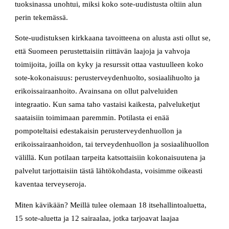
tuoksinassa unohtui, miksi koko sote-uudistusta oltiin alun
perin tekemässä.
Sote-uudistuksen kirkkaana tavoitteena on alusta asti ollut se,
että Suomeen perustettaisiin riittävän laajoja ja vahvoja
toimijoita, joilla on kyky ja resurssit ottaa vastuulleen koko
sote-kokonaisuus: perusterveydenhuolto, sosiaalihuolto ja
erikoissairaanhoito. Avainsana on ollut palveluiden
integraatio. Kun sama taho vastaisi kaikesta, palveluketjut
saataisiin toimimaan paremmin. Potilasta ei enää
pompoteltaisi edestakaisin perusterveydenhuollon ja
erikoissairaanhoidon, tai terveydenhuollon ja sosiaalihuollon
välillä. Kun potilaan tarpeita katsottaisiin kokonaisuutena ja
palvelut tarjottaisiin tästä lähtökohdasta, voisimme oikeasti
kaventaa terveyseroja.
Miten kävikään? Meillä tulee olemaan 18 itsehallintoaluetta,
15 sote-aluetta ja 12 sairaalaa, jotka tarjoavat laajaa