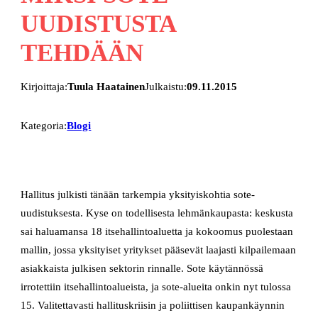
UUDISTUSTA
TEHDÄÄN
Kirjoittaja:
Tuula Haatainen
Julkaistu:
09.11.2015
Kategoria:
Blogi
Hallitus julkisti tänään tarkempia yksityiskohtia sote-
uudistuksesta. Kyse on todellisesta lehmänkaupasta: keskusta
sai haluamansa 18 itsehallintoaluetta ja kokoomus puolestaan
mallin, jossa yksityiset yritykset pääsevät laajasti kilpailemaan
asiakkaista julkisen sektorin rinnalle. Sote käytännössä
irrotettiin itsehallintoalueista, ja sote-alueita onkin nyt tulossa
15. Valitettavasti hallituskriisin ja poliittisen kaupankäynnin