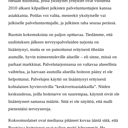
otetaan Ruotsista, jossa yksityiset yritykset ovat vuodesta
2010 alkaen kilpailleet julkisten palveluntuottajien kanssa
asiakkaista. Potilas voi valita, meneekö yksityiselle vai
julkiselle palveluntuottajalle, ja julkinen raha seuraa perässä.
Ruotsin kokemuksista on paljon opittavaa. Tiedämme, että
uudistuksen jälkeen terveyspalveluiden tarjonta on
lisääntynyt, mutta se on painottunut erityisesti tiheään
asutuille, hyvin toimeentuleville alueille – eli sinne, missä on
parhaat markkinat. Palvelutarjonnassa on valtavaa alueellista
vaihtelua, ja harvaan asutuilla alueilla hoitoon pääsy ei ole
helpottunut. Palvelujen käyttö on lisääntynyt erityisesti
kohtalaisen hyvinvoivilla ”keskivertoasiakkailla”. Niiden
keskuudessa, joilla hoitotarve on suurempaa, käynnit eivät ole
lisääntyneet samassa määrin. Siitä ei ole näyttöä, että malli
pienentäisi terveyseroja.
Kokoomuslaiset ovat mediassa pitäneet kovaa ääntä siitä, että
Ruotsissa hoitojonot ovat paljon meitä lyhyemmät. He