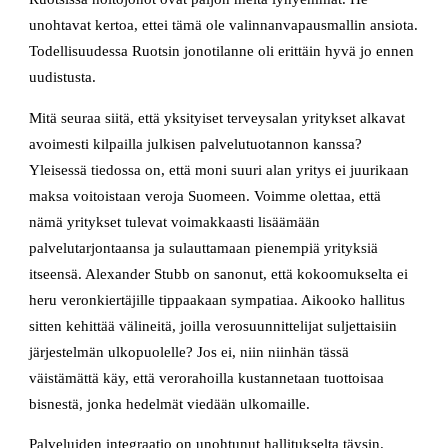
unohtavat kertoa, ettei tämä ole valinnanvapausmallin ansiota.
Todellisuudessa Ruotsin jonotilanne oli erittäin hyvä jo ennen
uudistusta.
Mitä seuraa siitä, että yksityiset terveysalan yritykset alkavat
avoimesti kilpailla julkisen palvelutuotannon kanssa?
Yleisessä tiedossa on, että moni suuri alan yritys ei juurikaan
maksa voitoistaan veroja Suomeen. Voimme olettaa, että
nämä yritykset tulevat voimakkaasti lisäämään
palvelutarjontaansa ja sulauttamaan pienempiä yrityksiä
itseensä. Alexander Stubb on sanonut, että kokoomukselta ei
heru veronkiertäjille tippaakaan sympatiaa. Aikooko hallitus
sitten kehittää välineitä, joilla verosuunnittelijat suljettaisiin
järjestelmän ulkopuolelle? Jos ei, niin niinhän tässä
väistämättä käy, että verorahoilla kustannetaan tuottoisaa
bisnestä, jonka hedelmät viedään ulkomaille.
Palveluiden integraatio on unohtunut hallitukselta täysin.