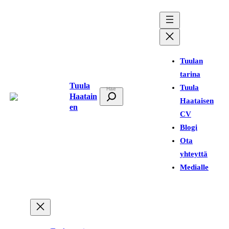
Siirry
sisältöön
Tuulan
tarina
Tuula
Tuula
E
Haatain
Haataisen
t
en
CV
s
Blogi
i
Ota
yhteyttä
Medialle