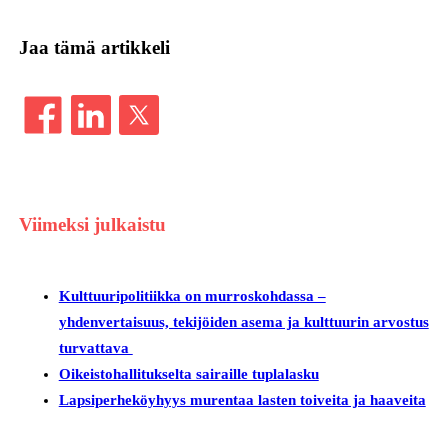
Jaa tämä artikkeli
Viimeksi julkaistu
Kulttuuripolitiikka on murroskohdassa –
yhdenvertaisuus, tekijöiden asema ja kulttuurin arvostus
turvattava
Oikeistohallitukselta sairaille tuplalasku
Lapsiperheköyhyys murentaa lasten toiveita ja haaveita