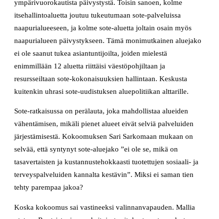
ympärivuorokautista päivystystä. Toisin sanoen, kolme
itsehallintoaluetta joutuu tukeutumaan sote-palveluissa
naapurialueeseen, ja kolme sote-aluetta joltain osain myös
naapurialueen päivystykseen. Tämä monimutkainen aluejako
ei ole saanut tukea asiantuntijoilta, joiden mielestä
enimmillään 12 aluetta riittäisi väestöpohjiltaan ja
resursseiltaan sote-kokonaisuuksien hallintaan. Keskusta
kuitenkin uhrasi sote-uudistuksen aluepolitiikan alttarille.
Sote-ratkaisussa on perälauta, joka mahdollistaa alueiden
vähentämisen, mikäli pienet alueet eivät selviä palveluiden
järjestämisestä. Kokoomuksen Sari Sarkomaan mukaan on
selvää, että syntynyt sote-aluejako ”ei ole se, mikä on
tasavertaisten ja kustannustehokkaasti tuotettujen sosiaali- ja
terveyspalveluiden kannalta kestävin”. Miksi ei saman tien
tehty parempaa jakoa?
Koska kokoomus sai vastineeksi valinnanvapauden. Mallia