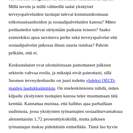
Millä tavoin ja millä välineillä sadat yksityiset
terveyspalveluiden tuottajat tulevat kommunikoimaan
erikoissairaanhoidon ja sosiaalipalveluiden kanssa? Miten
potilastiedot tulevat siirtymään paikasta toiseen? Saako
esimerkiksi apua tarvitseva perhe sekä terveyspalvelut että
sosiaalipalvelut jatkossa ilman suurta rumbaa? Pahoin
pelkään, että ei.
Keskustalaiset ovat ulostuloissaan painottaneet julkisen
sektorin vahvaa roolia, ja miksipä eivät painottaisi, sillä
Suomen terveydenhuolto on juuri todettu
yhdeksi OECD-
maiden laadukkaimmista
. On mielenkiintoista nähdä, miten
kilpailu yksityisten tuottajien kanssa tulee muuttamaan tätä
kenttää. Kannattaa muistaa, että hallitus ajaa parhaillaan
uudistusta, jossa yksityisten työnantajien sosiaaliturvamaksua
alennettaisiin 1,72 prosenttiyksiköllä, mutta julkisen
työnantajan maksu pidettäisiin entisellään. Tämä luo hyvin