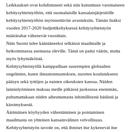
Leikkaukset ovat kohdistuneet sekä niin kutsuttuun varsinaiseen
kehitysyhteistyöhön, että suomalaisille kansalaisjärjestöille
kehitysyhteistyöhön myönnettäviin avustuksiin. Tämän lisäksi
vuoden 2017-2020 budjettikehyksessä kehitysyhteistyön
määrärahat vähenevät vuosittain.
Näin Suomi tulee kääntäneeksi selkänsä maailmalle ja
heikoimmassa asemassa oleville. Tämä on paitsi väärin, mutta
myös lyhytnäköistä.
Kehitysyhteistyöllä kamppaillaan suurempien globaalien
ongelmien, kuten ilmastonmuutoksen, nuorten koulutukseen
pääsyn sekä tyttöjen ja naisten oikeuksien kanssa. Näiden
laiminlyöminen maksaa meille pitkässä juoksussa enemmän,
puhumattakaan niiden aiheuttamasta inhimillisestä hädästä ja
kärsimyksestä.
Äärimäisen köyhyyden vähentäminen ja poistaminen
maailmasta on yhteinen kansainvälinen velvollisuus.
Kehitysyhteistyön tavoite on, että ihmiset itse kykenevät itse