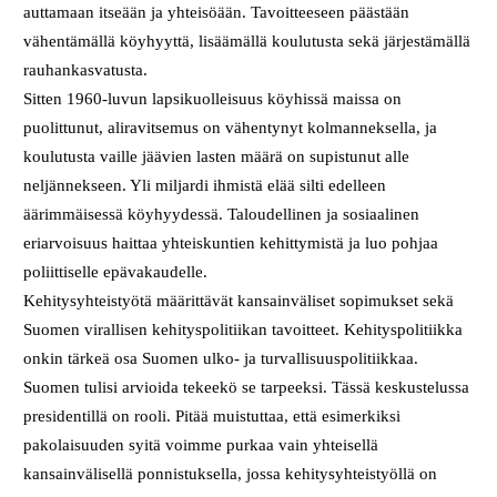
auttamaan itseään ja yhteisöään. Tavoitteeseen päästään
vähentämällä köyhyyttä, lisäämällä koulutusta sekä järjestämällä
rauhankasvatusta.
Sitten 1960-luvun lapsikuolleisuus köyhissä maissa on
puolittunut, aliravitsemus on vähentynyt kolmanneksella, ja
koulutusta vaille jäävien lasten määrä on supistunut alle
neljännekseen. Yli miljardi ihmistä elää silti edelleen
äärimmäisessä köyhyydessä. Taloudellinen ja sosiaalinen
eriarvoisuus haittaa yhteiskuntien kehittymistä ja luo pohjaa
poliittiselle epävakaudelle.
Kehitysyhteistyötä määrittävät kansainväliset sopimukset sekä
Suomen virallisen kehityspolitiikan tavoitteet. Kehityspolitiikka
onkin tärkeä osa Suomen ulko- ja turvallisuuspolitiikkaa.
Suomen tulisi arvioida tekeekö se tarpeeksi. Tässä keskustelussa
presidentillä on rooli. Pitää muistuttaa, että esimerkiksi
pakolaisuuden syitä voimme purkaa vain yhteisellä
kansainvälisellä ponnistuksella, jossa kehitysyhteistyöllä on