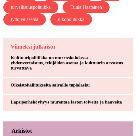
turvallisuuspolitiikka
Tuula Haatainen
tyttöjen asema
ulkopolitiikka
Viimeksi julkaistu
Kulttuuripolitiikka on murroskohdassa –
yhdenvertaisuus, tekijöiden asema ja kulttuurin arvostus
turvattava
Oikeistohallitukselta sairaille tuplalasku
Lapsiperheköyhyys murentaa lasten toiveita ja haaveita
Arkistot