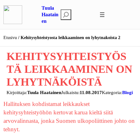
Siirry
Tuula
sisältöön
E
Haatain
en
t
s
i
Etusivu
Kehitysyhteistyosta leikkaaminen on lyhytnakoista 2
KEHITYSYHTEISTYÖS
TÄ LEIKKAAMINEN ON
LYHYTNÄKÖISTÄ
Kirjoittaja:
Tuula Haatainen
Julkaistu:
11.08.2017
Kategoria:
Blogi
Hallituksen kohdistamat leikkaukset
kehitysyhteistyöhön kertovat karua kieltä siitä
arvovalinnasta, jonka Suomen ulkopoliittinen johto on
tehnyt.