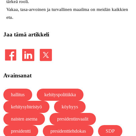
tärkeä rooli.
Vakaa, tasa-arvoinen ja turvallinen maailma on meidän kaikkien
etu.
Jaa tämä artikkeli
Avainsanat
hallitus
kehityspolitiikka
kehitysyhteistyö
köyhyys
naisten asema
presidentinvaalit
presidentti
presidenttiehdokas
SDP