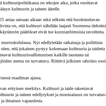
tä kulttuuripolitiikassa on tekojen aika, jotka osoittavat
äsyn kulttuurin ja taiteen äärelle.
025
antaa samaan aikaan sekä selkeän että huolestuttavan
ivista on, että kulttuuri nähdään laajasti Suomessa tärkeänä
tä käytännön päätökset eivät tue kunnianhimoisia tavoitteita.
n murroskohdassa. Nyt edellytetään ratkaisuja ja poliittisia
ä siten, että jokainen pystyy kokemaan kulttuuria ja taidetta
stavat kulttuuriosallistumisen kaikille taustasta tai
ijöiden asema on turvattava. Riittävä julkinen rahoitus osoi
kyisessä maailman ajassa.
ivan erityinen merkitys. Kulttuuri ja taide rakentavat
ulttuurin ja taiteen edellytykset ja moninaisuus on turvattav
 ja ilmaisun vapaudesta.