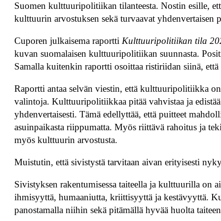
Suomen kulttuuripolitiikan tilanteesta. Nostin esille, et
kulttuurin arvostuksen sekä turvaavat yhdenvertaisen pä
Cuporen julkaisema raportti
Kulttuuripolitiikan tila 2
kuvan suomalaisen kulttuuripolitiikan suunnasta. Positi
Samalla kuitenkin raportti osoittaa ristiriidan siinä, et
Raportti antaa selvän viestin, että kulttuuripolitiikka o
valintoja. Kulttuuripolitiikkaa pitää vahvistaa ja edistä
yhdenvertaisesti. Tämä edellyttää, että puitteet mahdolli
asuinpaikasta riippumatta. Myös riittävä rahoitus ja tek
myös kulttuurin arvostusta.
Muistutin, että sivistystä tarvitaan aivan erityisesti ny
Sivistyksen rakentumisessa taiteella ja kulttuurilla on a
ihmisyyttä, humaaniutta, kriittisyyttä ja kestävyyttä. K
panostamalla niihin sekä pitämällä hyvää huolta taiteen