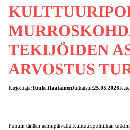
KULTTUURIPOL
MURROSKOHDA
TEKIJÖIDEN A
ARVOSTUS TU
Kirjoittaja:
Tuula Haatainen
Julkaistu:
25.05.2026
Kate
Puhuin tänään aamupäivällä Kulttuuripolitiikan tutkimu