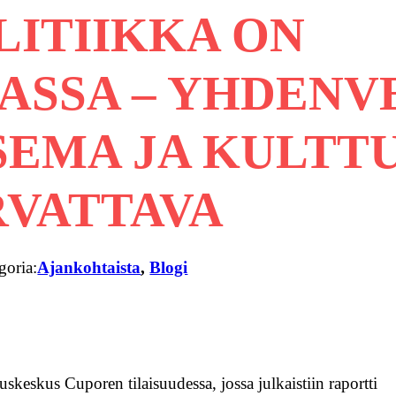
ITIIKKA ON
SSA – YHDENVE
SEMA JA KULTT
RVATTAVA
goria:
Ajankohtaista
, 
Blogi
skeskus Cuporen tilaisuudessa, jossa julkaistiin raportti