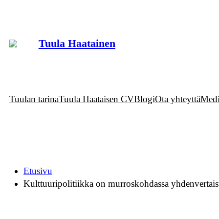
Siirry
sisältöön
Tuula Haatainen
Tuulan tarina
Tuula Haataisen CV
Blogi
Ota yhteyttä
Medi
Etusivu
Kulttuuripolitiikka on murroskohdassa yhdenvertaisu