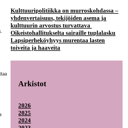
Kulttuuripolitiikka on murroskohdassa –
yhdenvertaisuus, tekijöiden asema ja
kulttuurin arvostus turvattava
.
Oikeistohallitukselta sairaille tuplalasku
Lapsiperheköyhyys murentaa lasten
toiveita ja haaveita
ttaa
Arkistot
2026
2025
a
2024
2023