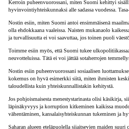
Kerroin puheenvuorossani, miten Suomi kehittyi sisälli
hyvinvointiyhteiskunnaksi alle sadassa vuodessa. Tasa-
Nostin esiin, miten Suomi antoi ensimmäisenä maailmassa
olla ehdokkaana vaaleissa. Naisten mukanaolo kaikessa
ja turvallisuutta ei voi saavuttaa, jos toinen puoli väes
Toimme esiin myös, että Suomi tukee ulkopolitiikassaan
neuvotteluissa. Tätä ei voi jättää sotaherrojen temmelly
Nostin esiin puheenvuorossani sosiaalisen luottamuks
kokemus on hyvä esimerkki siitä, miten ihmisten keski
taloudellista kuin yhteiskunnallistakin kehitystä.
Jos pohjoismaisesta menestystarinasta olisi käsikirja, s
läpinäkyvyys ja korruption kitkeminen kaikissa muod
vähentäminen, kansalaisyhteiskunnan tukeminen ja hyvi
Saharan alueen eteläpuolella sijaitsevien maiden suur