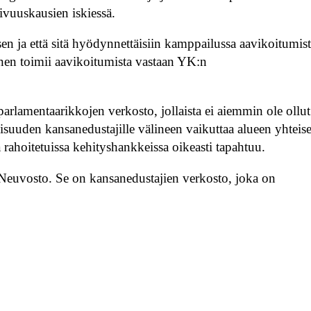
ivuuskausien iskiessä.
n ja että sitä hyödynnettäisiin kamppailussa aavikoitumist
onen toimii aavikoitumista vastaan YK:n
rlamentaarikkojen verkosto, jollaista ei aiemmin ole ollut
suuden kansanedustajille välineen vaikuttaa alueen yhteis
a rahoitetuissa kehityshankkeissa oikeasti tapahtuu.
 Neuvosto. Se on kansanedustajien verkosto, joka on