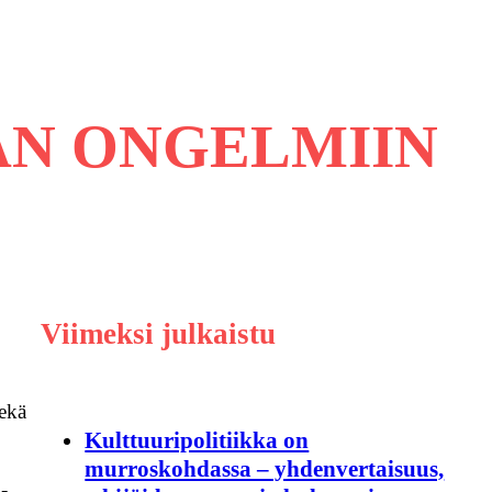
AN ONGELMIIN
Viimeksi julkaistu
sekä
Kulttuuripolitiikka on
murroskohdassa – yhdenvertaisuus,
-