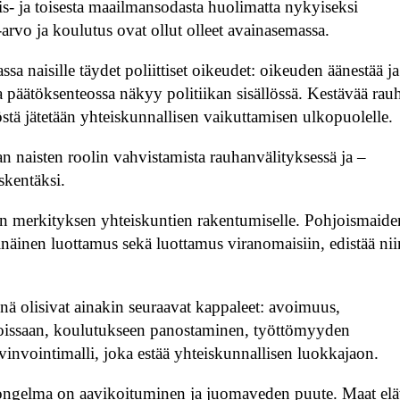
s- ja toisesta maailmansodasta huolimatta nykyiseksi
arvo ja koulutus ovat ollut olleet avainasemassa.
 naisille täydet poliittiset oikeudet: oikeuden äänestää ja
 päätöksenteossa näkyy politiikan sisällössä. Kestävää rau
töstä jätetään yhteiskunnallisen vaikuttamisen ulkopuolelle.
 naisten roolin vahvistamista rauhanvälityksessä ja –
skentäksi.
en merkityksen yhteiskuntien rakentumiselle. Pohjoismaide
näinen luottamus sekä luottamus viranomaisiin, edistää nii
iinä olisivat ainakin seuraavat kappaleet: avoimuus,
oissaan, koulutukseen panostaminen, työttömyyden
nvointimalli, joka estää yhteiskunnallisen luokkajaon.
i ongelma on aavikoituminen ja juomaveden puute. Maat elä