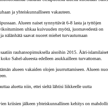
uhaan ja yhteiskunnalliseen vakauteen.
ussaan. Alueen naiset synnyttävät 6-8 lasta ja tyttöjen
Aavikoituminen uhkaa kuivuuden myötä, juomavedestä on
 ja nälänhätä saavat nuoret miehet turvautumaan
saatiin rauhansopimuksella aisoihin 2015. Ääri-islamilaise
kin koko Sahel-alueesta edelleen asukkailleen turvattoman.
ämän alueen vakaiden olojen juurruttamiseen. Alueen nuo
meen.
 aluetta niin, ettei sieltä lähtisi liikkeelle uutta
vien kriisien jälkeen yhteiskunnallinen kehitys on mahdolli