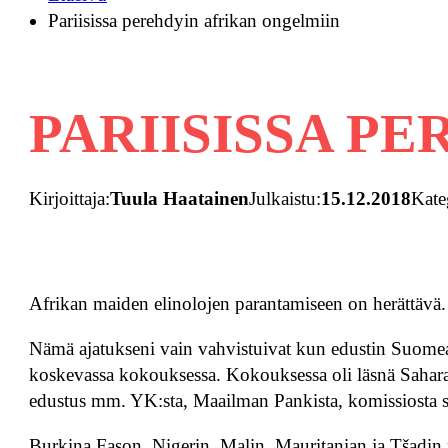
Pariisissa perehdyin afrikan ongelmiin
PARIISISSA P
Kirjoittaja:
Tuula Haatainen
Julkaistu:
15.12.2018
Kate
Afrikan maiden elinolojen parantamiseen on herättävä
Nämä ajatukseni vain vahvistuivat kun edustin Suome
koskevassa kokouksessa. Kokouksessa oli läsnä Sahara
edustus mm. YK:sta, Maailman Pankista, komissiosta sekä
Burkina Fason, Nigerin, Malin, Mauritanian ja Tšadin 