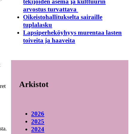
tekijöiden asema ja kulttuurin
arvostus turvattava
Oikeistohallitukselta sairaille
tuplalasku
Lapsiperheköyhyys murentaa lasten
toiveita ja haaveita
t
Arkistot
ret
2026
2025
sta.
2024