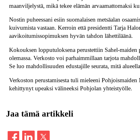
maanviljelystä, mikä tekee elämän arvaamattomaksi ku
Nostin puheessani esiin suomalaisen metsäalan osaamise
kuivumista vastaan. Kerroin että presidentti Tarja Hal
aavikoitumissopimuksen hyvän tahdon lähettiläänä.
Kokouksen lopputuloksena perustettiin Sahel-maiden pa
olemassa. Verkosto voi parhaimmillaan tarjota mahdolli
Se luo mahdollisuuden edustajille seurata, mitä alueell
Verkoston perustamisesta tuli mieleeni Pohjoismaiden
kehittynyt upeaksi välineeksi Pohjolan yhteistyölle.
Jaa tämä artikkeli