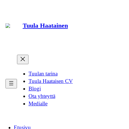
Siirry
sisältöön
Tuula Haatainen
Tuulan tarina
Tuula Haataisen CV
Blogi
Ota yhteyttä
Medialle
Etusivu