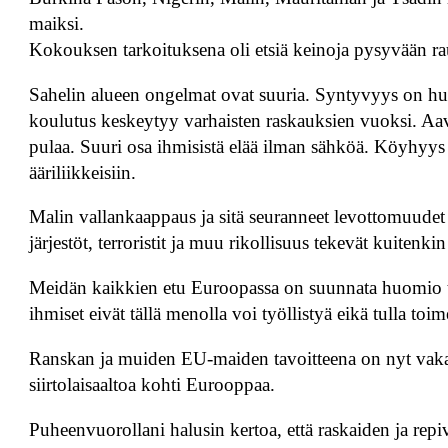
maiksi.
Kokouksen tarkoituksena oli etsiä keinoja pysyvään ra
Sahelin alueen ongelmat ovat suuria. Syntyvyys on huip
koulutus keskeytyy varhaisten raskauksien vuoksi. 
pulaa. Suuri osa ihmisistä elää ilman sähköä. Köyhyys
ääriliikkeisiin.
Malin vallankaappaus ja sitä seuranneet levottomuudet 
järjestöt, terroristit ja muu rikollisuus tekevät kuiten
Meidän kaikkien etu Euroopassa on suunnata huomio t
ihmiset eivät tällä menolla voi työllistyä eikä tulla toi
Ranskan ja muiden EU-maiden tavoitteena on nyt vakauttaa
siirtolaisaaltoa kohti Eurooppaa.
Puheenvuorollani halusin kertoa, että raskaiden ja repi