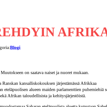
EREHDYIN AFRIK
goria:
Blogi
. Muutokseen on saatava naiset ja nuoret mukaan.
a Ranskan kansalliskokouksen järjestämässä Afrikkaa
n eteläpuolisen alueen maiden parlamenttien puhemiehiä 
 Afrikan taloudellisista ja kehitysjärjestöistä.
muodostamaa Saharan eteläpuolista aluetta kutsutaan Sahel