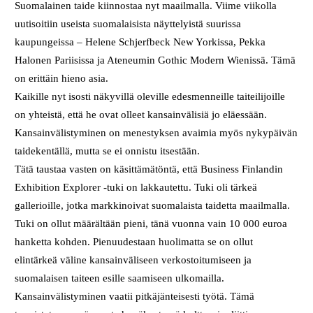
Suomalainen taide kiinnostaa nyt maailmalla. Viime viikolla
uutisoitiin useista suomalaisista näyttelyistä suurissa
kaupungeissa – Helene Schjerfbeck New Yorkissa, Pekka
Halonen Pariisissa ja Ateneumin Gothic Modern Wienissä. Tämä
on erittäin hieno asia.
Kaikille nyt isosti näkyvillä oleville edesmenneille taiteilijoille
on yhteistä, että he ovat olleet kansainvälisiä jo eläessään.
Kansainvälistyminen on menestyksen avaimia myös nykypäivän
taidekentällä, mutta se ei onnistu itsestään.
Tätä taustaa vasten on käsittämätöntä, että Business Finlandin
Exhibition Explorer -tuki on lakkautettu. Tuki oli tärkeä
gallerioille, jotka markkinoivat suomalaista taidetta maailmalla.
Tuki on ollut määrältään pieni, tänä vuonna vain 10 000 euroa
hanketta kohden. Pienuudestaan huolimatta se on ollut
elintärkeä väline kansainväliseen verkostoitumiseen ja
suomalaisen taiteen esille saamiseen ulkomailla.
Kansainvälistyminen vaatii pitkäjänteisesti työtä. Tämä