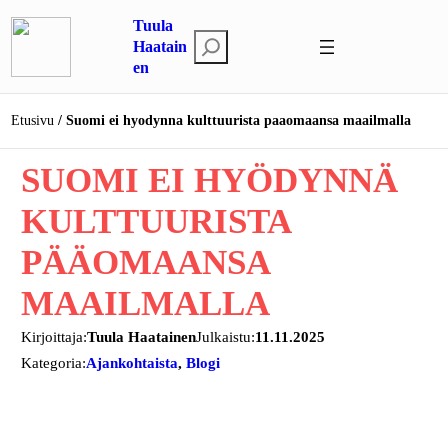
Siirry
Tuula
sisältöön
E
Haatain
en
t
s
i
Etusivu
Suomi ei hyodynna kulttuurista paaomaansa maailmalla
SUOMI EI HYÖDYNNÄ
KULTTUURISTA
PÄÄOMAANSA
MAAILMALLA
Kirjoittaja:
Tuula Haatainen
Julkaistu:
11.11.2025
Kategoria:
Ajankohtaista
, 
Blogi