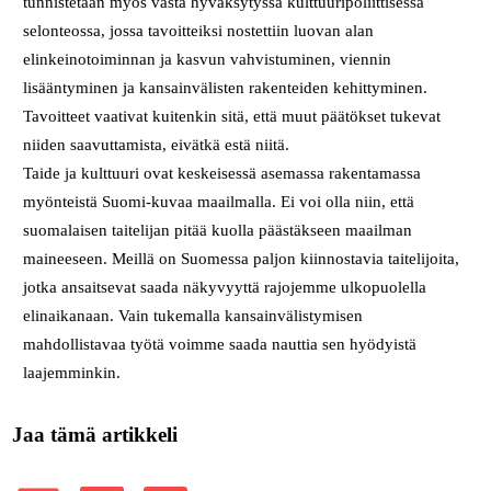
tunnistetaan myös vasta hyväksytyssä kulttuuripoliittisessa
selonteossa, jossa tavoitteiksi nostettiin luovan alan
elinkeinotoiminnan ja kasvun vahvistuminen, viennin
lisääntyminen ja kansainvälisten rakenteiden kehittyminen.
Tavoitteet vaativat kuitenkin sitä, että muut päätökset tukevat
niiden saavuttamista, eivätkä estä niitä.
Taide ja kulttuuri ovat keskeisessä asemassa rakentamassa
myönteistä Suomi-kuvaa maailmalla. Ei voi olla niin, että
suomalaisen taitelijan pitää kuolla päästäkseen maailman
maineeseen. Meillä on Suomessa paljon kiinnostavia taitelijoita,
jotka ansaitsevat saada näkyvyyttä rajojemme ulkopuolella
elinaikanaan. Vain tukemalla kansainvälistymisen
mahdollistavaa työtä voimme saada nauttia sen hyödyistä
laajemminkin.
Jaa tämä artikkeli