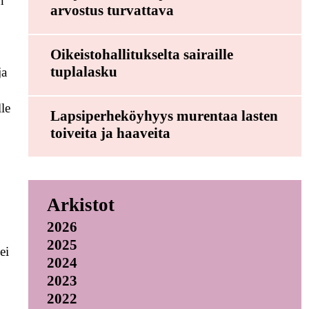
n
arvostus turvattava
Oikeistohallitukselta sairaille
tuplalasku
ja
le
Lapsiperheköyhyys murentaa lasten
toiveita ja haaveita
Arkistot
2026
2025
ei
2024
2023
2022