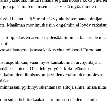
isia yksilöinä, mutta samalla se pitää koossa koko yhteise
, joka pitää murentamisen sijaan viedä myös muiden
ävissä. Haluan, että Suomi näkyy aktiivisempana toimijana
yötä. Maailman monimutkaisiin ongelmiin ei löydy ratkaisu
 eurooppalaisten arvojen yhteisöä. Suomen kaltaiselle maal
enoilla.
assa tilanteessa ja avaa keskustelua rohkeasti Euroopan
allisuuspolitiikan, vaan myös kansakunnan arvojohtajana.
anläheistä otetta. Olen tehnyt työtä koko elämäni
denmukaisuuden, ihmisarvon ja yhdenvertaisuuden puolesta.
odeksi.
innassani pyrkinyt rakentamaan siltoja sinne, missä niitä 
än presidenttiehdokkaaksi ja toimimaan näiden asioiden