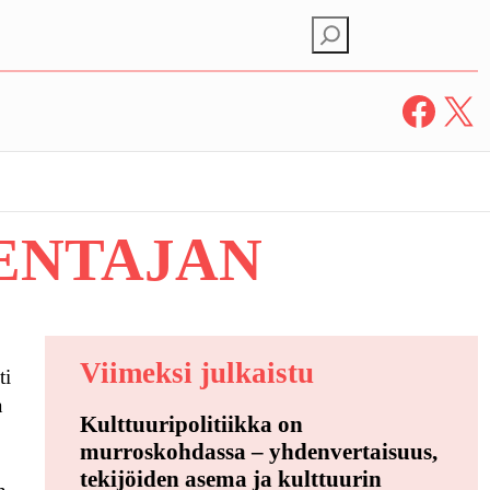
E
t
s
Facebook
X
i
ENTAJAN
Viimeksi julkaistu
ti
a
Kulttuuripolitiikka on
murroskohdassa – yhdenvertaisuus,
tekijöiden asema ja kulttuurin