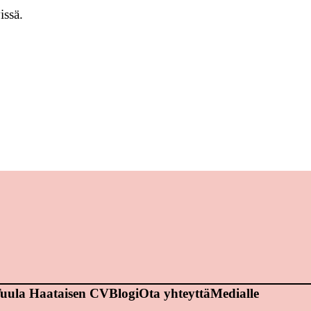
issä.
uula Haataisen CV
Blogi
Ota yhteyttä
Medialle