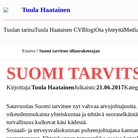
Siirry
Tuula Haatainen
sisältöön
Tuulan tarina
Tuula Haataisen CV
Blogi
Ota yhteyttä
Media
Etusivu
Suomi tarvitsee sillanrakentajan
SUOMI TARVIT
Kirjoittaja:
Tuula Haatainen
Julkaistu:
21.06.2017
Kateg
Satavuotias Suomi tarvitsee nyt vahvaa arvojohtajuutta. 
oikeudenmukaista yhteiskuntaa ja tehtävä suoraselkäistä
turvallisuus kulkevat käsi kädessä.
Sosiaali- ja terveysvaliokunnan puheenjohtajana kannan su