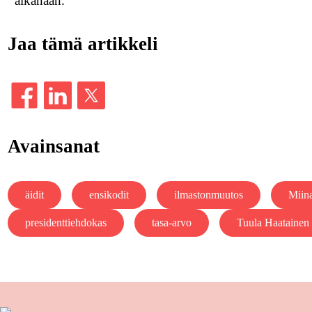
aikanaan.
Jaa tämä artikkeli
Avainsanat
äidit
ensikodit
ilmastonmuutos
Miina
presidenttiehdokas
tasa-arvo
Tuula Haatainen