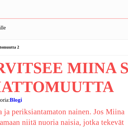
lle
ttomuutta 2
RVITSEE MIINA 
MATTOMUUTTA
oria:
Blogi
 ja periksiantamaton nainen. Jos Miina
amaan niitä nuoria naisia, jotka tekevät