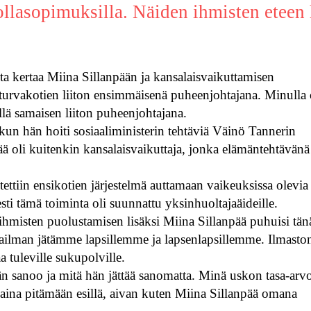
nollasopimuksilla. Näiden ihmisten eteen
a kertaa Miina Sillanpään ja kansalaisvaikuttamisen
 turvakotien liiton ensimmäisenä puheenjohtajana. Minulla
ellä samaisen liiton puheenjohtajana.
un hän hoiti sosiaaliministerin tehtäviä Väinö Tannerin
 oli kuitenkin kansalaisvaikuttaja, jonka elämäntehtävänä
tettiin ensikotien järjestelmä auttamaan vaikeuksissa olevia
ti tämä toiminta oli suunnattu yksinhuoltajaäideille.
ihmisten puolustamisen lisäksi Miina Sillanpää puhuisi tän
aailman jätämme lapsillemme ja lapsenlapsillemme. Ilmasto
tuleville sukupolville.
än sanoo ja mitä hän jättää sanomatta. Minä uskon tasa-arv
 aina pitämään esillä, aivan kuten Miina Sillanpää omana