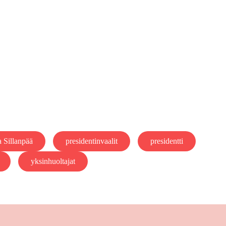
 Sillanpää
presidentinvaalit
presidentti
yksinhuoltajat