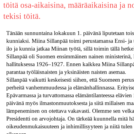
töitä osa-aikaisina, määräaikaisina ja 
tekisi töitä.
Tänään sunnuntaina lokakuun 1. päivänä liputetaan toist
kunniaksi. Miina Sillanpää toimi perustamansa Ensi- ja
ilo ja kunnia jatkaa Miinan työtä, sillä toimin tällä hetk
Sillanpää oli Suomen ensimmäinen nainen ministerinä, k
hallituksessa 1926–1927. Ennen kaikkea Miina Sillanpää
parantaa työläisnaisten ja yksinäisten naisten asemaa.
Sillanpää vaikutti keskeisesti siihen, että Suomeen perus
perheitä vanhemmuudessa ja elämänhallinnassa. Erityises
Epävarmassa ja turvattomassa elämäntilanteessa elävien 
päivänä myös ilmastonmuutoksesta ja siitä millaisen m
lämpeneminen on otettava vakavasti. Olemme sen velkaa 
Presidentti on arvojohtaja. On tärkeää kuunnella mitä h
oikeudenmukaisuuteen ja inhimillisyyteen ja niitä tulen