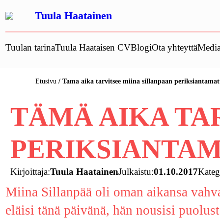
Siirry
Tuula Haatainen
sisältöön
Tuulan tarina
Tuula Haataisen CV
Blogi
Ota yhteyttä
Media
Etusivu
Tama aika tarvitsee miina sillanpaan periksiantama
TÄMÄ AIKA TA
PERIKSIANTA
Kirjoittaja:
Tuula Haatainen
Julkaistu:
01.10.2017
Kateg
Miina Sillanpää oli oman aikansa vahva
eläisi tänä päivänä, hän nousisi puolust