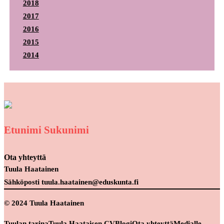
2018
2017
2016
2015
2014
Etunimi Sukunimi
Ota yhteyttä
Tuula Haatainen
Sähköposti tuula.haatainen@eduskunta.fi
© 2024 Tuula Haatainen
Tuulan tarina
Tuula Haataisen CV
Blogi
Ota yhteyttä
Medialle