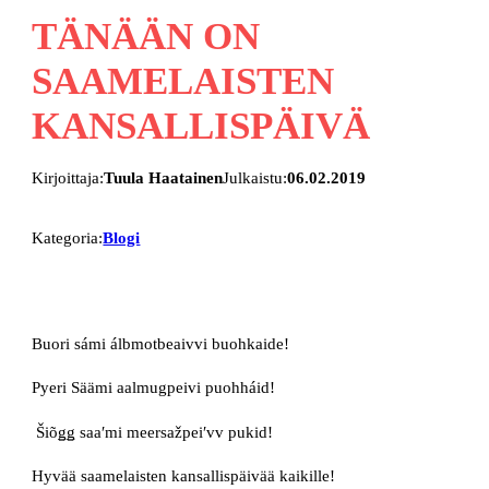
TÄNÄÄN ON
SAAMELAISTEN
KANSALLISPÄIVÄ
Kirjoittaja:
Tuula Haatainen
Julkaistu:
06.02.2019
Kategoria:
Blogi
Buori sámi álbmotbeaivvi buohkaide!
Pyeri Säämi aalmugpeivi puohháid!
Šiõǥǥ saaʹmi meersažpeiʹvv pukid!
Hyvää saamelaisten kansallispäivää kaikille!