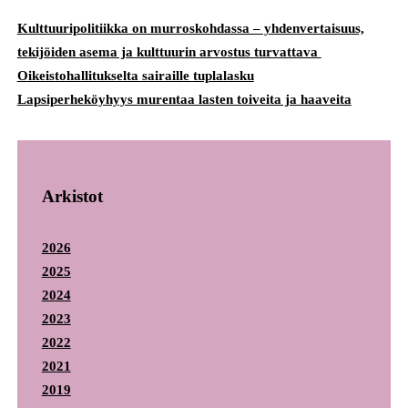
Kulttuuripolitiikka on murroskohdassa – yhdenvertaisuus,
tekijöiden asema ja kulttuurin arvostus turvattava
Oikeistohallitukselta sairaille tuplalasku
Lapsiperheköyhyys murentaa lasten toiveita ja haaveita
Arkistot
2026
2025
2024
2023
2022
2021
2019