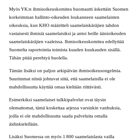
Myös YK:n ihmisoikeuskomitea huomautti äskettäin Suomen
korkeimman hallinto-oikeuden loukanneen saamelaisten
oikeuksia, kun KHO määritteli saamelaiskäräjien tahdon
vastaisesti ihmisiä saamelaisiksi ja antoi heille äänioikeuden
saamelaiskäräjien vaaleissa. Ihmisoikeuskomitea edellyttää
Suomelta raportointia toimista kuuden kuukauden sisällä.
Tähän pitää perehtyä huolella.
Tämän lisäksi on paljon arkipäivän ihmisoikeusongelmia.
Suurimmat niistä johtuvat siitä, että saamelaisilla ei ole
mahdollisuutta käyttää omaa kieltään riittävästi.
Esimerkiksi saamelaiset tulkkipalvelut ovat täysin
olemattomat, tämä koskettaa arjessa varsinkin vanhuksia,
joilla ei ole mahdollisuutta saada palveluita omalla
äidinkielellään.
Lisäksi Suomessa on myös 1 800 saamelaislasta vailla