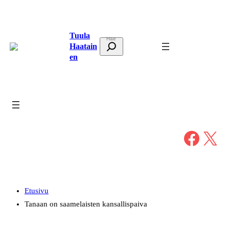
Siirry
sisältöön
Tuula
E
Haatain
t
en
s
i
Facebook
X
Etusivu
Tanaan on saamelaisten kansallispaiva