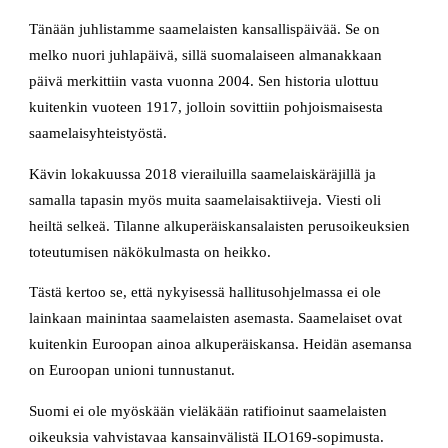
Tänään juhlistamme saamelaisten kansallispäivää. Se on
melko nuori juhlapäivä, sillä suomalaiseen almanakkaan
päivä merkittiin vasta vuonna 2004. Sen historia ulottuu
kuitenkin vuoteen 1917, jolloin sovittiin pohjoismaisesta
saamelaisyhteistyöstä.
Kävin lokakuussa 2018 vierailuilla saamelaiskäräjillä ja
samalla tapasin myös muita saamelaisaktiiveja. Viesti oli
heiltä selkeä. Tilanne alkuperäiskansalaisten perusoikeuksien
toteutumisen näkökulmasta on heikko.
Tästä kertoo se, että nykyisessä hallitusohjelmassa ei ole
lainkaan mainintaa saamelaisten asemasta. Saamelaiset ovat
kuitenkin Euroopan ainoa alkuperäiskansa. Heidän asemansa
on Euroopan unioni tunnustanut.
Suomi ei ole myöskään vieläkään ratifioinut saamelaisten
oikeuksia vahvistavaa kansainvälistä ILO169-sopimusta.